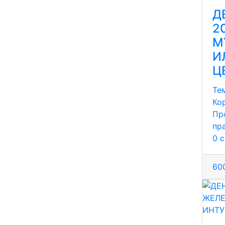
Д
2
М
И
Ц
Те
Ко
Пр
пр
0 
600