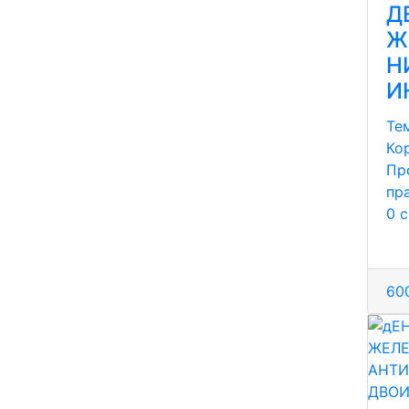
Д
Ж
Н
И
Те
Ко
Пр
пр
0 
600