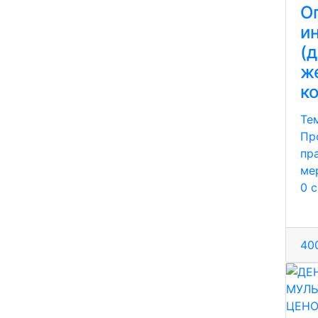
О
и
(
ж
ко
Те
Пр
пра
ме
0 
400