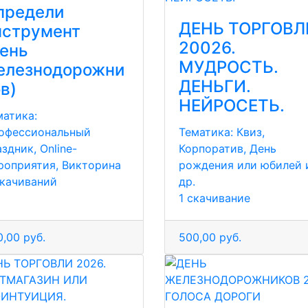
предели
ДЕНЬ ТОРГОВЛ
нструмент
20026.
день
МУДРОСТЬ.
елезнодорожни
ДЕНЬГИ.
в)
НЕЙРОСЕТЬ.
матика:
офессиональный
Тематика:
Квиз,
здник, Online-
Корпоратив, День
роприятия, Викторина
рождения или юбилей 
скачиваний
др.
1 скачивание
,00 руб.
500,00 руб.