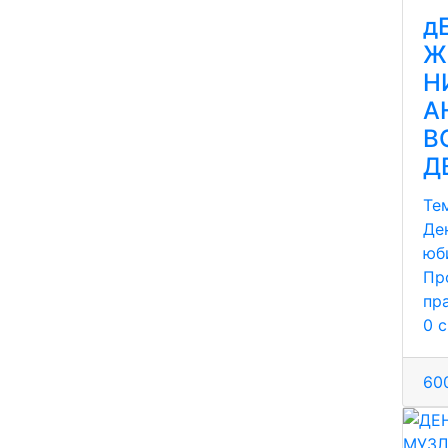
д
Ж
Н
А
В
Д
Те
Де
юб
Пр
пр
0 
600