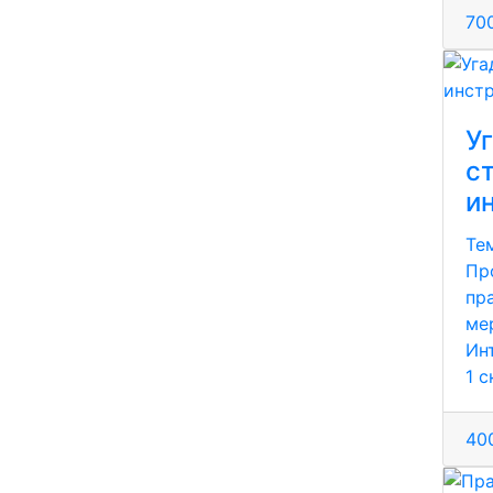
700
У
с
и
Те
Пр
пра
ме
Ин
1 
400