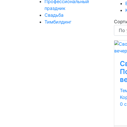
Профессиональный
праздник
Свадьба
Сорти
Тимбилдинг
Св
П
в
Те
Ко
0 