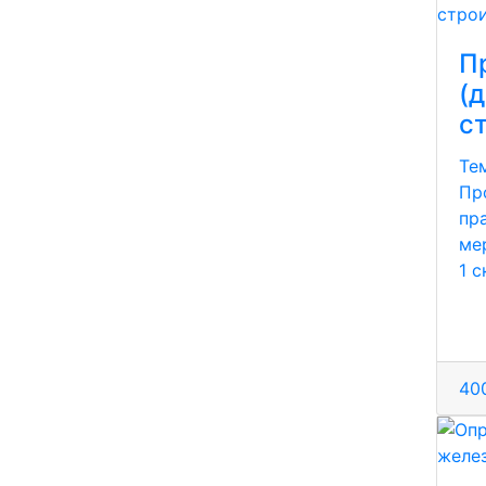
П
(
с
Те
Пр
пра
ме
1 
400