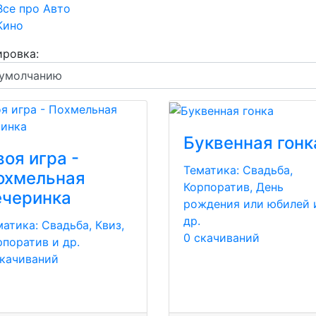
Все про Авто
Кино
ровка:
Буквенная гонк
оя игра -
Тематика:
Свадьба,
охмельная
Корпоратив, День
ечеринка
рождения или юбилей 
др.
матика:
Свадьба, Квиз,
0 скачиваний
рпоратив и др.
скачиваний