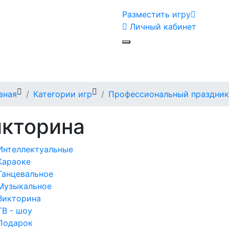
Разместить игру
Личный кабинет
вная
Категории игр
Профессиональный праздник
икторина
Интеллектуальные
Караоке
Танцевальное
Музыкальное
Викторина
ТВ - шоу
Подарок