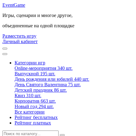
Event
Game
Игры, сценарии и многое другое,
объединенные на одной площадке
Разместить игру
Личный кабинет
Категории игр
Online-мероприятия
340 шт.
Выпускной
195 шт.
День рождения или юбилей
440 шт.
День Святого Валентина
75 шт.
Детский праздник
86 шт.
Квиз
310 шт.
Корпоратив
663 шт.
Новый год
294 шт.
Все категории
Рейтинг бесплатных
Рейтинг платных