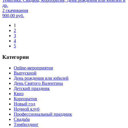
Тематика:
Свадьба, Корпоратив, День рождения или юбилей и
др.
2 скачивания
900,00 руб.
1
2
3
4
5
Категории
Online-мероприятия
Выпускной
День рождения или юбилей
День Святого Валентина
Детский праздник
Квиз
Корпоратив
Новый год
Ночной клуб
Профессиональный праздник
Свадьба
Тимбилдинг