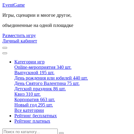
Event
Game
Игры, сценарии и многое другое,
объединенные на одной площадке
Разместить игру
Личный кабинет
Категории игр
Online-мероприятия
340 шт.
Выпускной
195 шт.
День рождения или юбилей
440 шт.
День Святого Валентина
75 шт.
Детский праздник
86 шт.
Квиз
310 шт.
Корпоратив
663 шт.
Новый год
295 шт.
Все категории
Рейтинг бесплатных
Рейтинг платных