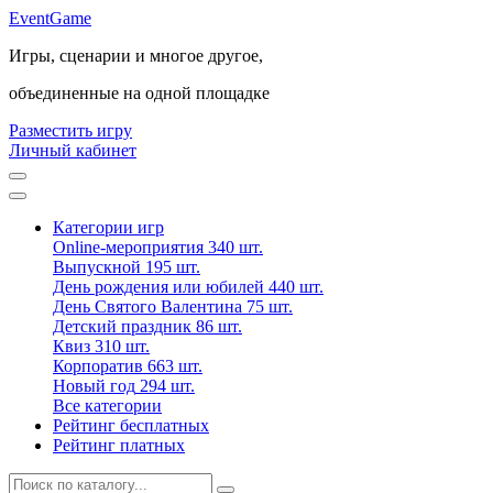
Event
Game
Игры, сценарии и многое другое,
объединенные на одной площадке
Разместить игру
Личный кабинет
Категории игр
Online-мероприятия
340 шт.
Выпускной
195 шт.
День рождения или юбилей
440 шт.
День Святого Валентина
75 шт.
Детский праздник
86 шт.
Квиз
310 шт.
Корпоратив
663 шт.
Новый год
294 шт.
Все категории
Рейтинг бесплатных
Рейтинг платных