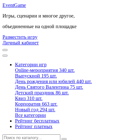
Event
Game
Игры, сценарии и многое другое,
объединенные на одной площадке
Разместить игру
Личный кабинет
Категории игр
Online-мероприятия
340 шт.
Выпускной
195 шт.
День рождения или юбилей
440 шт.
День Святого Валентина
75 шт.
Детский праздник
86 шт.
Квиз
310 шт.
Корпоратив
663 шт.
Новый год
294 шт.
Все категории
Рейтинг бесплатных
Рейтинг платных