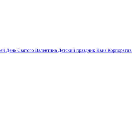
лей
День Святого Валентина
Детский праздник
Квиз
Корпорати