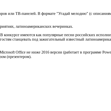
ров или ТВ-панелей. В формате "Угадай мелодию" (с описаниями
приятиях, латиноамериканских вечеринках.
 В конкурсе имеются как популярные песни российских исполнит
 гостям станцевать под зажигательный известный латиноамерикан
icrosoft Office не ниже 2016 версии (работает в программе Powe
ром (презентером).