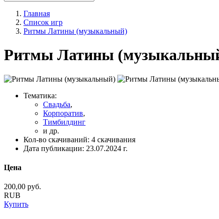
Главная
Список игр
Ритмы Латины (музыкальный)
Ритмы Латины (музыкальны
Тематика:
Свадьба
,
Корпоратив
,
Тимбилдинг
и др.
Кол-во скачиваний:
4 скачивания
Дата публикации:
23.07.2024 г.
Цена
200,00
руб.
RUB
Купить