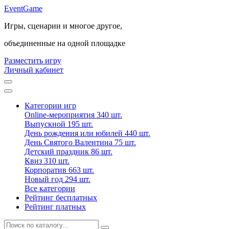
Event
Game
Игры, сценарии и многое другое,
объединенные на одной площадке
Разместить игру
Личный кабинет
Категории игр
Online-мероприятия
340 шт.
Выпускной
195 шт.
День рождения или юбилей
440 шт.
День Святого Валентина
75 шт.
Детский праздник
86 шт.
Квиз
310 шт.
Корпоратив
663 шт.
Новый год
294 шт.
Все категории
Рейтинг бесплатных
Рейтинг платных