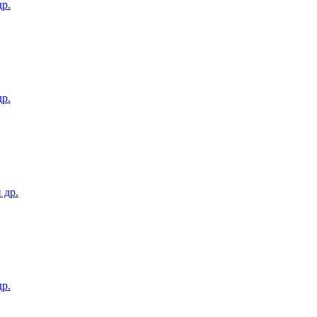
р.
р.
 др.
р.