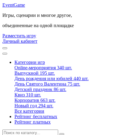
Event
Game
Игры, сценарии и многое другое,
объединенные на одной площадке
Разместить игру
Личный кабинет
Категории игр
Online-мероприятия
340 шт.
Выпускной
195 шт.
День рождения или юбилей
440 шт.
День Святого Валентина
75 шт.
Детский праздник
86 шт.
Квиз
310 шт.
Корпоратив
663 шт.
Новый год
294 шт.
Все категории
Рейтинг бесплатных
Рейтинг платных