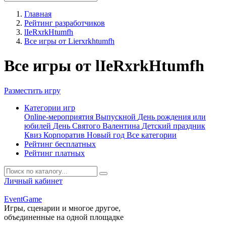
Главная
Рейтинг разработчиков
lIeRxrkHtumfh
Все игры от Lierxrkhtumfh
Все игры от lIeRxrkHtumfh
Разместить игру
Категории игр
Online-мероприятия
Выпускной
День рождения или
юбилей
День Святого Валентина
Детский праздник
Квиз
Корпоратив
Новый год
Все категории
Рейтинг бесплатных
Рейтинг платных
Личный кабинет
Event
Game
Игры, сценарии и многое другое,
объединенные на одной площадке