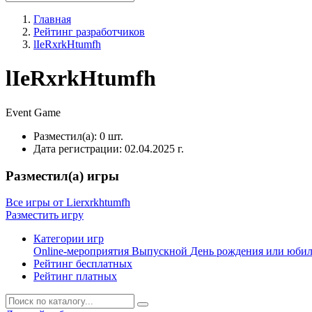
Главная
Рейтинг разработчиков
lIeRxrkHtumfh
lIeRxrkHtumfh
Event
Game
Разместил(а):
0 шт.
Дата регистрации:
02.04.2025 г.
Разместил(а) игры
Все игры от Lierxrkhtumfh
Разместить игру
Категории игр
Online-мероприятия
Выпускной
День рождения или юби
Рейтинг бесплатных
Рейтинг платных