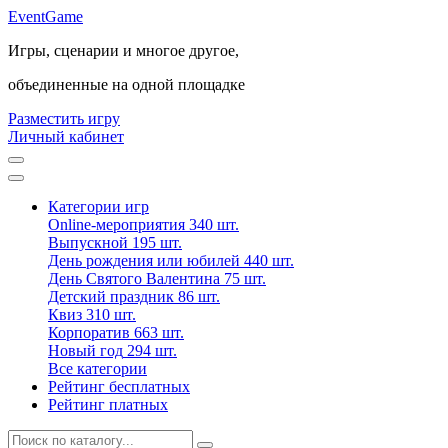
Event
Game
Игры, сценарии и многое другое,
объединенные на одной площадке
Разместить игру
Личный кабинет
Категории игр
Online-мероприятия
340 шт.
Выпускной
195 шт.
День рождения или юбилей
440 шт.
День Святого Валентина
75 шт.
Детский праздник
86 шт.
Квиз
310 шт.
Корпоратив
663 шт.
Новый год
294 шт.
Все категории
Рейтинг бесплатных
Рейтинг платных