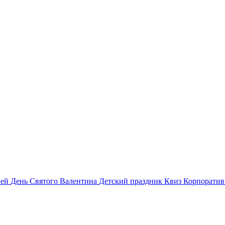
лей
День Святого Валентина
Детский праздник
Квиз
Корпорати