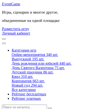
Event
Game
Игры, сценарии и многое другое,
объединенные на одной площадке
Разместить игру
Личный кабинет
Категории игр
Online-мероприятия
340 шт.
Выпускной
195 шт.
День рождения или юбилей
440 шт.
День Святого Валентина
75 шт.
Детский праздник
86 шт.
Квиз
310 шт.
Корпоратив
663 шт.
Новый год
294 шт.
Все категории
Рейтинг бесплатных
Рейтинг платных