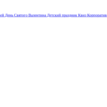
лей
День Святого Валентина
Детский праздник
Квиз
Корпорати