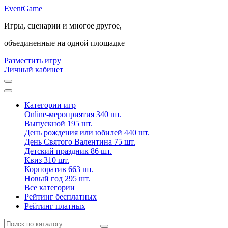
Event
Game
Игры, сценарии и многое другое,
объединенные на одной площадке
Разместить игру
Личный кабинет
Категории игр
Online-мероприятия
340 шт.
Выпускной
195 шт.
День рождения или юбилей
440 шт.
День Святого Валентина
75 шт.
Детский праздник
86 шт.
Квиз
310 шт.
Корпоратив
663 шт.
Новый год
295 шт.
Все категории
Рейтинг бесплатных
Рейтинг платных