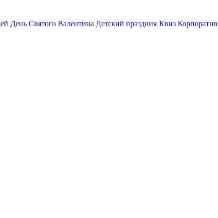
лей
День Святого Валентина
Детский праздник
Квиз
Корпорати