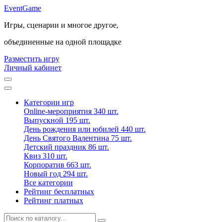
Event
Game
Игры, сценарии и многое другое,
объединенные на одной площадке
Разместить игру
Личный кабинет
Категории игр
Online-мероприятия
340 шт.
Выпускной
195 шт.
День рождения или юбилей
440 шт.
День Святого Валентина
75 шт.
Детский праздник
86 шт.
Квиз
310 шт.
Корпоратив
663 шт.
Новый год
294 шт.
Все категории
Рейтинг бесплатных
Рейтинг платных