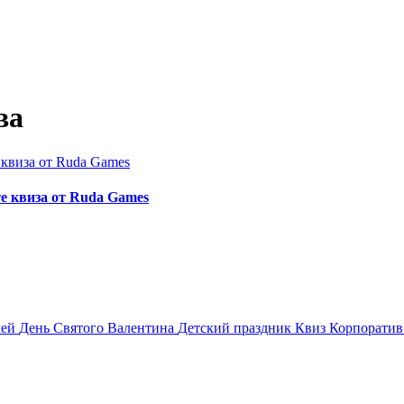
ва
е квиза от Ruda Games
лей
День Святого Валентина
Детский праздник
Квиз
Корпорати