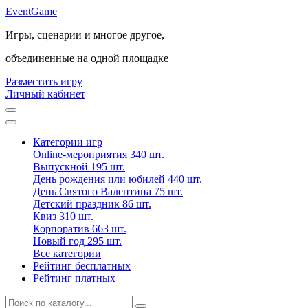
Event
Game
Игры, сценарии и многое другое,
объединенные на одной площадке
Разместить игру
Личный кабинет
Категории игр
Online-мероприятия
340 шт.
Выпускной
195 шт.
День рождения или юбилей
440 шт.
День Святого Валентина
75 шт.
Детский праздник
86 шт.
Квиз
310 шт.
Корпоратив
663 шт.
Новый год
295 шт.
Все категории
Рейтинг бесплатных
Рейтинг платных