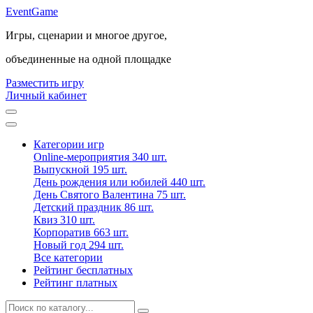
Event
Game
Игры, сценарии и многое другое,
объединенные на одной площадке
Разместить игру
Личный кабинет
Категории игр
Online-мероприятия
340 шт.
Выпускной
195 шт.
День рождения или юбилей
440 шт.
День Святого Валентина
75 шт.
Детский праздник
86 шт.
Квиз
310 шт.
Корпоратив
663 шт.
Новый год
294 шт.
Все категории
Рейтинг бесплатных
Рейтинг платных