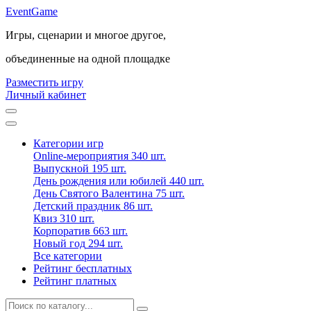
Event
Game
Игры, сценарии и многое другое,
объединенные на одной площадке
Разместить игру
Личный кабинет
Категории игр
Online-мероприятия
340 шт.
Выпускной
195 шт.
День рождения или юбилей
440 шт.
День Святого Валентина
75 шт.
Детский праздник
86 шт.
Квиз
310 шт.
Корпоратив
663 шт.
Новый год
294 шт.
Все категории
Рейтинг бесплатных
Рейтинг платных