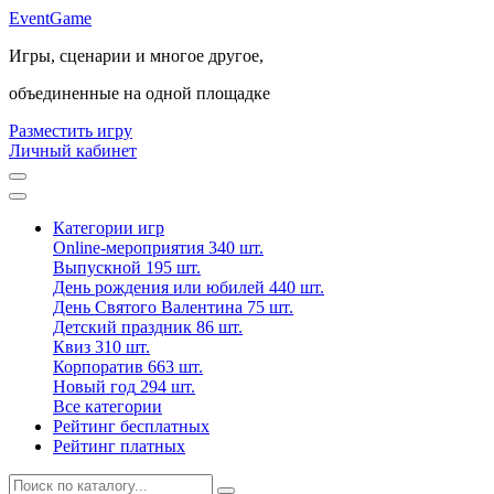
Event
Game
Игры, сценарии и многое другое,
объединенные на одной площадке
Разместить игру
Личный кабинет
Категории игр
Online-мероприятия
340 шт.
Выпускной
195 шт.
День рождения или юбилей
440 шт.
День Святого Валентина
75 шт.
Детский праздник
86 шт.
Квиз
310 шт.
Корпоратив
663 шт.
Новый год
294 шт.
Все категории
Рейтинг бесплатных
Рейтинг платных