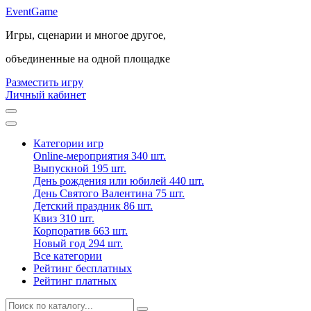
Event
Game
Игры, сценарии и многое другое,
объединенные на одной площадке
Разместить игру
Личный кабинет
Категории игр
Online-мероприятия
340 шт.
Выпускной
195 шт.
День рождения или юбилей
440 шт.
День Святого Валентина
75 шт.
Детский праздник
86 шт.
Квиз
310 шт.
Корпоратив
663 шт.
Новый год
294 шт.
Все категории
Рейтинг бесплатных
Рейтинг платных