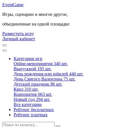
Event
Game
Игры, сценарии и многое другое,
объединенные на одной площадке
Разместить игру
Личный кабинет
Категории игр
Online-мероприятия
340 шт.
Выпускной
195 шт.
День рождения или юбилей
440 шт.
День Святого Валентина
75 шт.
Детский праздник
86 шт.
Квиз
310 шт.
Корпоратив
663 шт.
Новый год
294 шт.
Все категории
Рейтинг бесплатных
Рейтинг платных