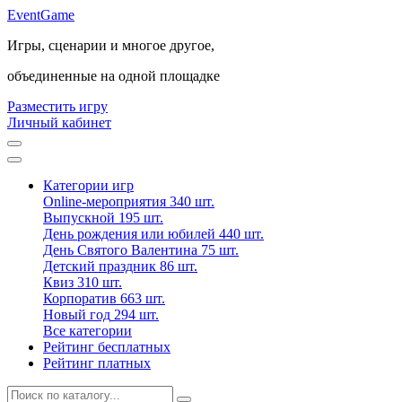
Event
Game
Игры, сценарии и многое другое,
объединенные на одной площадке
Разместить игру
Личный кабинет
Категории игр
Online-мероприятия
340 шт.
Выпускной
195 шт.
День рождения или юбилей
440 шт.
День Святого Валентина
75 шт.
Детский праздник
86 шт.
Квиз
310 шт.
Корпоратив
663 шт.
Новый год
294 шт.
Все категории
Рейтинг бесплатных
Рейтинг платных