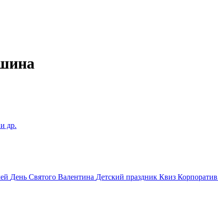
ашина
и др.
лей
День Святого Валентина
Детский праздник
Квиз
Корпорати