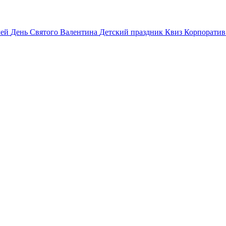
лей
День Святого Валентина
Детский праздник
Квиз
Корпорати