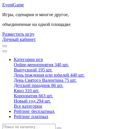
Event
Game
Игры, сценарии и многое другое,
объединенные на одной площадке
Разместить игру
Личный кабинет
Категории игр
Online-мероприятия
340 шт.
Выпускной
195 шт.
День рождения или юбилей
440 шт.
День Святого Валентина
75 шт.
Детский праздник
86 шт.
Квиз
310 шт.
Корпоратив
663 шт.
Новый год
294 шт.
Все категории
Рейтинг бесплатных
Рейтинг платных