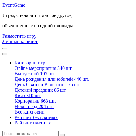
Event
Game
Игры, сценарии и многое другое,
объединенные на одной площадке
Разместить игру
Личный кабинет
Категории игр
Online-мероприятия
340 шт.
Выпускной
195 шт.
День рождения или юбилей
440 шт.
День Святого Валентина
75 шт.
Детский праздник
86 шт.
Квиз
310 шт.
Корпоратив
663 шт.
Новый год
294 шт.
Все категории
Рейтинг бесплатных
Рейтинг платных