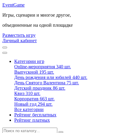
Event
Game
Игры, сценарии и многое другое,
объединенные на одной площадке
Разместить игру
Личный кабинет
Категории игр
Online-мероприятия
340 шт.
Выпускной
195 шт.
День рождения или юбилей
440 шт.
День Святого Валентина
75 шт.
Детский праздник
86 шт.
Квиз
310 шт.
Корпоратив
663 шт.
Новый год
294 шт.
Все категории
Рейтинг бесплатных
Рейтинг платных