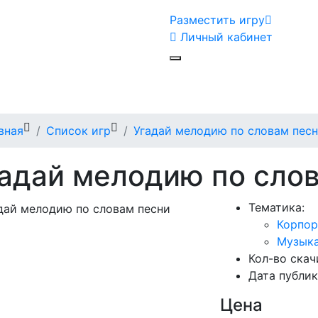
Разместить игру
Личный кабинет
вная
Список игр
Угадай мелодию по словам пес
адай мелодию по сло
Тематика:
Корпор
Музык
Кол-во ска
Дата публи
Цена