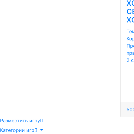
Х
С
Х
Те
Ко
Пр
пр
2 
500
Разместить игру
Категории игр