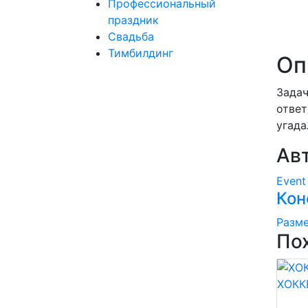
Профессиональный
праздник
Свадьба
Тимбилдинг
Оп
Задач
ответ
угада
Ав
Even
Кон
Разме
По