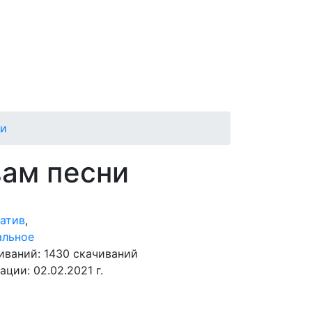
ни
вам песни
атив
,
альное
чиваний:
1430 скачиваний
кации:
02.02.2021 г.