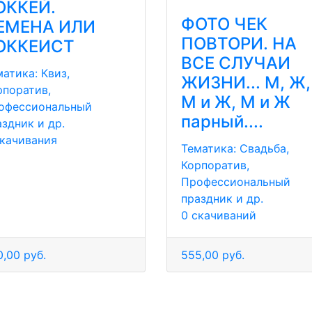
ОККЕЙ.
ФОТО ЧЕК
ЕМЕНА ИЛИ
ПОВТОРИ. НА
ОККЕИСТ
ВСЕ СЛУЧАИ
матика:
Квиз,
ЖИЗНИ... М, Ж,
рпоратив,
М и Ж, М и Ж
офессиональный
парный....
аздник и др.
скачивания
Тематика:
Свадьба,
Корпоратив,
Профессиональный
праздник и др.
0 скачиваний
,00 руб.
555,00 руб.