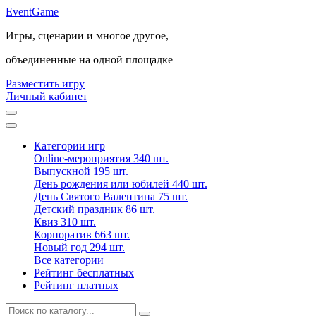
Event
Game
Игры, сценарии и многое другое,
объединенные на одной площадке
Разместить игру
Личный кабинет
Категории игр
Online-мероприятия
340 шт.
Выпускной
195 шт.
День рождения или юбилей
440 шт.
День Святого Валентина
75 шт.
Детский праздник
86 шт.
Квиз
310 шт.
Корпоратив
663 шт.
Новый год
294 шт.
Все категории
Рейтинг бесплатных
Рейтинг платных