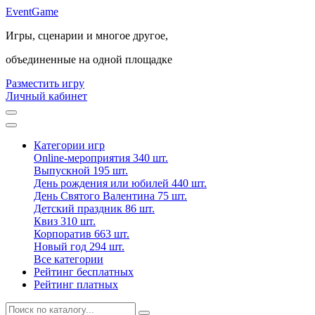
Event
Game
Игры, сценарии и многое другое,
объединенные на одной площадке
Разместить игру
Личный кабинет
Категории игр
Online-мероприятия
340 шт.
Выпускной
195 шт.
День рождения или юбилей
440 шт.
День Святого Валентина
75 шт.
Детский праздник
86 шт.
Квиз
310 шт.
Корпоратив
663 шт.
Новый год
294 шт.
Все категории
Рейтинг бесплатных
Рейтинг платных