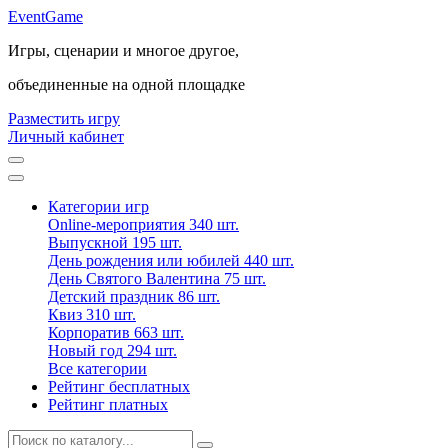
Event
Game
Игры, сценарии и многое другое,
объединенные на одной площадке
Разместить игру
Личный кабинет
Категории игр
Online-мероприятия
340 шт.
Выпускной
195 шт.
День рождения или юбилей
440 шт.
День Святого Валентина
75 шт.
Детский праздник
86 шт.
Квиз
310 шт.
Корпоратив
663 шт.
Новый год
294 шт.
Все категории
Рейтинг бесплатных
Рейтинг платных