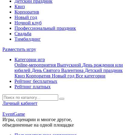
Детский праздник
Квиз
Корпоратив
Новый год
Ночной клуб
Профессиональный праздник
Свадьба
Тимбилдинг
Разместить игру
Категории игр
Online-мероприятия
Выпускной
День рождения или
юбилей
День Святого Валентина
Детский праздник
Квиз
Корпоратив
Новый год
Все категории
Рейтинг бесплатных
Рейтинг платных
Личный кабинет
Event
Game
Игры, сценарии и многое другое,
объединенные на одной площадке