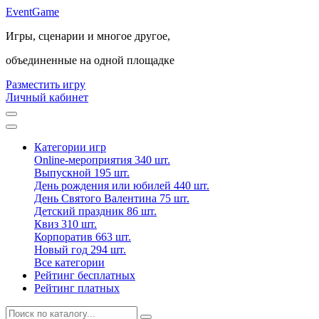
Event
Game
Игры, сценарии и многое другое,
объединенные на одной площадке
Разместить игру
Личный кабинет
Категории игр
Online-мероприятия
340 шт.
Выпускной
195 шт.
День рождения или юбилей
440 шт.
День Святого Валентина
75 шт.
Детский праздник
86 шт.
Квиз
310 шт.
Корпоратив
663 шт.
Новый год
294 шт.
Все категории
Рейтинг бесплатных
Рейтинг платных