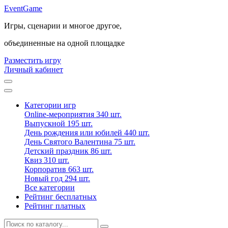
Event
Game
Игры, сценарии и многое другое,
объединенные на одной площадке
Разместить игру
Личный кабинет
Категории игр
Online-мероприятия
340 шт.
Выпускной
195 шт.
День рождения или юбилей
440 шт.
День Святого Валентина
75 шт.
Детский праздник
86 шт.
Квиз
310 шт.
Корпоратив
663 шт.
Новый год
294 шт.
Все категории
Рейтинг бесплатных
Рейтинг платных