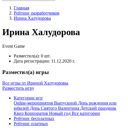
Главная
Рейтинг разработчиков
Ирина Халудорова
Ирина Халудорова
Event
Game
Разместил(а):
0 шт.
Дата регистрации:
11.12.2020 г.
Разместил(а) игры
Все игры от Ириной Халудоровы
Разместить игру
Категории игр
Online-мероприятия
Выпускной
День рождения или
юбилей
День Святого Валентина
Детский праздник
Квиз
Корпоратив
Новый год
Все категории
Рейтинг бесплатных
Рейтинг платных