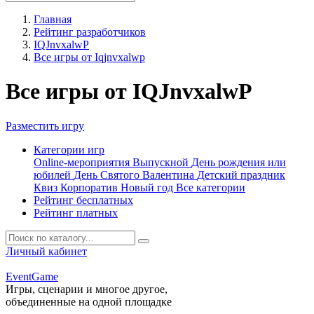
Главная
Рейтинг разработчиков
IQJnvxalwP
Все игры от Iqjnvxalwp
Все игры от IQJnvxalwP
Разместить игру
Категории игр
Online-мероприятия
Выпускной
День рождения или
юбилей
День Святого Валентина
Детский праздник
Квиз
Корпоратив
Новый год
Все категории
Рейтинг бесплатных
Рейтинг платных
Личный кабинет
Event
Game
Игры, сценарии и многое другое,
объединенные на одной площадке