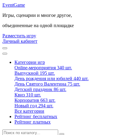
Event
Game
Игры, сценарии и многое другое,
объединенные на одной площадке
Разместить игру
Личный кабинет
Категории игр
Online-мероприятия
340 шт.
Выпускной
195 шт.
День рождения или юбилей
440 шт.
День Святого Валентина
75 шт.
Детский праздник
86 шт.
Квиз
310 шт.
Корпоратив
663 шт.
Новый год
294 шт.
Все категории
Рейтинг бесплатных
Рейтинг платных