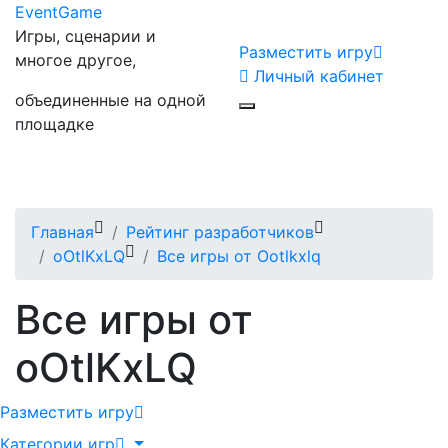
Event
Game
Игры, сценарии и
Разместить игру
многое другое,
Личный кабинет
объединенные на одной
площадке
Главная
Рейтинг разработчиков
oOtlKxLQ
Все игры от Ootlkxlq
Все игры от
oOtlKxLQ
Разместить игру
Категории игр