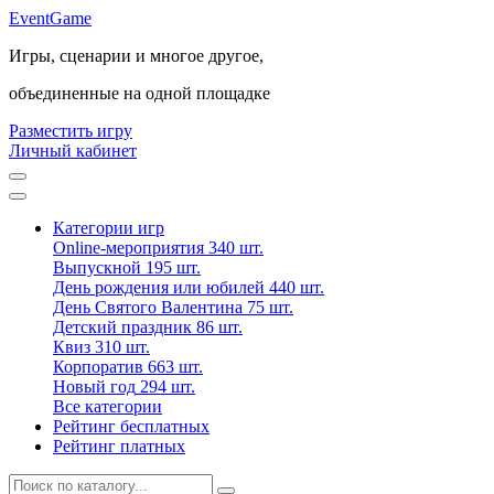
Event
Game
Игры, сценарии и многое другое,
объединенные на одной площадке
Разместить игру
Личный кабинет
Категории игр
Online-мероприятия
340 шт.
Выпускной
195 шт.
День рождения или юбилей
440 шт.
День Святого Валентина
75 шт.
Детский праздник
86 шт.
Квиз
310 шт.
Корпоратив
663 шт.
Новый год
294 шт.
Все категории
Рейтинг бесплатных
Рейтинг платных