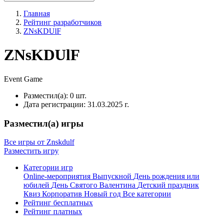
Главная
Рейтинг разработчиков
ZNsKDUlF
ZNsKDUlF
Event
Game
Разместил(а):
0 шт.
Дата регистрации:
31.03.2025 г.
Разместил(а) игры
Все игры от Znskdulf
Разместить игру
Категории игр
Online-мероприятия
Выпускной
День рождения или
юбилей
День Святого Валентина
Детский праздник
Квиз
Корпоратив
Новый год
Все категории
Рейтинг бесплатных
Рейтинг платных