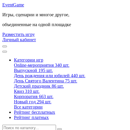
Event
Game
Игры, сценарии и многое другое,
объединенные на одной площадке
Разместить игру
Личный кабинет
Категории игр
Online-мероприятия
340 шт.
Выпускной
195 шт.
День рождения или юбилей
440 шт.
День Святого Валентина
75 шт.
Детский праздник
86 шт.
Квиз
310 шт.
Корпоратив
663 шт.
Новый год
294 шт.
Все категории
Рейтинг бесплатных
Рейтинг платных