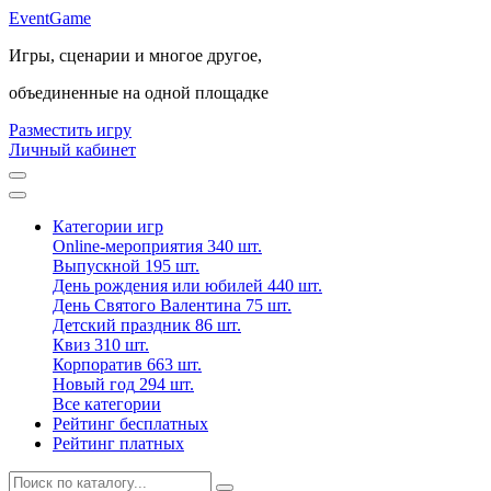
Event
Game
Игры, сценарии и многое другое,
объединенные на одной площадке
Разместить игру
Личный кабинет
Категории игр
Online-мероприятия
340 шт.
Выпускной
195 шт.
День рождения или юбилей
440 шт.
День Святого Валентина
75 шт.
Детский праздник
86 шт.
Квиз
310 шт.
Корпоратив
663 шт.
Новый год
294 шт.
Все категории
Рейтинг бесплатных
Рейтинг платных