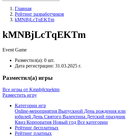
Главная
Рейтинг разработчиков
kMNBjLcTqEKTm
kMNBjLcTqEKTm
Event
Game
Разместил(а):
0 шт.
Дата регистрации:
31.03.2025 г.
Разместил(а) игры
Все игры от Kmnbjlctqektm
Разместить игру
Категории игр
Online-мероприятия
Выпускной
День рождения или
юбилей
День Святого Валентина
Детский праздник
Квиз
Корпоратив
Новый год
Все категории
Рейтинг бесплатных
Рейтинг платных