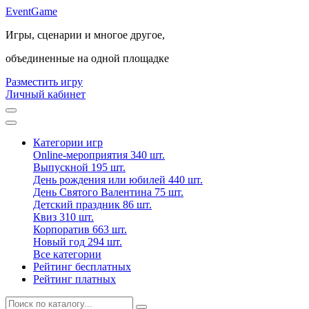
Event
Game
Игры, сценарии и многое другое,
объединенные на одной площадке
Разместить игру
Личный кабинет
Категории игр
Online-мероприятия
340 шт.
Выпускной
195 шт.
День рождения или юбилей
440 шт.
День Святого Валентина
75 шт.
Детский праздник
86 шт.
Квиз
310 шт.
Корпоратив
663 шт.
Новый год
294 шт.
Все категории
Рейтинг бесплатных
Рейтинг платных