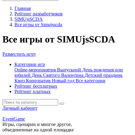
Главная
Рейтинг разработчиков
SIMUjsSCDA
Все игры от Simujsscda
Все игры от SIMUjsSCDA
Разместить игру
Категории игр
Online-мероприятия
Выпускной
День рождения или
юбилей
День Святого Валентина
Детский праздник
Квиз
Корпоратив
Новый год
Все категории
Рейтинг бесплатных
Рейтинг платных
Личный кабинет
Event
Game
Игры, сценарии и многое другое,
объединенные на одной площадке