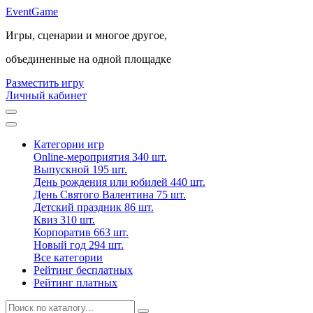
Event
Game
Игры, сценарии и многое другое,
объединенные на одной площадке
Разместить игру
Личный кабинет
Категории игр
Online-мероприятия
340 шт.
Выпускной
195 шт.
День рождения или юбилей
440 шт.
День Святого Валентина
75 шт.
Детский праздник
86 шт.
Квиз
310 шт.
Корпоратив
663 шт.
Новый год
294 шт.
Все категории
Рейтинг бесплатных
Рейтинг платных