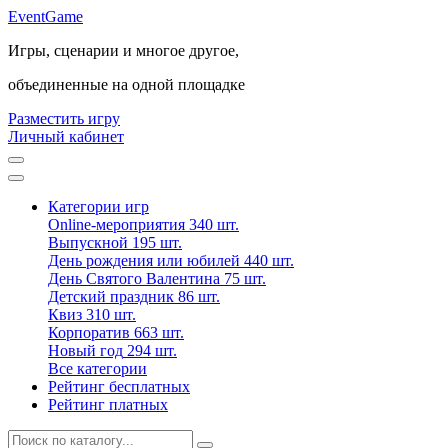
Event
Game
Игры, сценарии и многое другое,
объединенные на одной площадке
Разместить игру
Личный кабинет
Категории игр
Online-мероприятия
340 шт.
Выпускной
195 шт.
День рождения или юбилей
440 шт.
День Святого Валентина
75 шт.
Детский праздник
86 шт.
Квиз
310 шт.
Корпоратив
663 шт.
Новый год
294 шт.
Все категории
Рейтинг бесплатных
Рейтинг платных