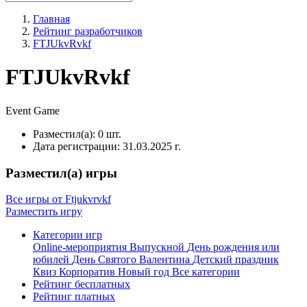
Главная
Рейтинг разработчиков
FTJUkvRvkf
FTJUkvRvkf
Event
Game
Разместил(а):
0 шт.
Дата регистрации:
31.03.2025 г.
Разместил(а) игры
Все игры от Ftjukvrvkf
Разместить игру
Категории игр
Online-мероприятия
Выпускной
День рождения или
юбилей
День Святого Валентина
Детский праздник
Квиз
Корпоратив
Новый год
Все категории
Рейтинг бесплатных
Рейтинг платных