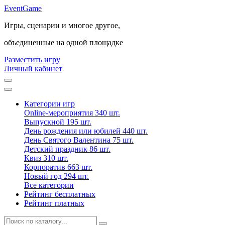
Event
Game
Игры, сценарии и многое другое,
объединенные на одной площадке
Разместить игру
Личный кабинет
Категории игр
Online-мероприятия
340 шт.
Выпускной
195 шт.
День рождения или юбилей
440 шт.
День Святого Валентина
75 шт.
Детский праздник
86 шт.
Квиз
310 шт.
Корпоратив
663 шт.
Новый год
294 шт.
Все категории
Рейтинг бесплатных
Рейтинг платных