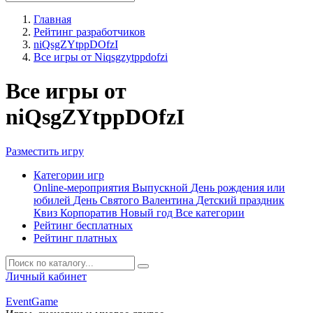
Главная
Рейтинг разработчиков
niQsgZYtppDOfzI
Все игры от Niqsgzytppdofzi
Все игры от
niQsgZYtppDOfzI
Разместить игру
Категории игр
Online-мероприятия
Выпускной
День рождения или
юбилей
День Святого Валентина
Детский праздник
Квиз
Корпоратив
Новый год
Все категории
Рейтинг бесплатных
Рейтинг платных
Личный кабинет
Event
Game