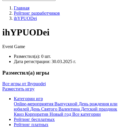
Главная
Рейтинг разработчиков
ihYPUODei
ihYPUODei
Event
Game
Разместил(а):
0 шт.
Дата регистрации:
30.03.2025 г.
Разместил(а) игры
Все игры от Ihypuodei
Разместить игру
Категории игр
Online-мероприятия
Выпускной
День рождения или
юбилей
День Святого Валентина
Детский праздник
Квиз
Корпоратив
Новый год
Все категории
Рейтинг бесплатных
Рейтинг платных