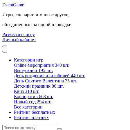
Event
Game
Игры, сценарии и многое другое,
объединенные на одной площадке
Разместить игру
Личный кабинет
Категории игр
Online-мероприятия
340 шт.
Выпускной
195 шт.
День рождения или юбилей
440 шт.
День Святого Валентина
75 шт.
Детский праздник
86 шт.
Квиз
310 шт.
Корпоратив
663 шт.
Новый год
294 шт.
Все категории
Рейтинг бесплатных
Рейтинг платных