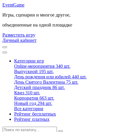
Event
Game
Игры, сценарии и многое другое,
объединенные на одной площадке
Разместить игру
Личный кабинет
Категории игр
Online-мероприятия
340 шт.
Выпускной
195 шт.
День рождения или юбилей
440 шт.
День Святого Валентина
75 шт.
Детский праздник
86 шт.
Квиз
310 шт.
Корпоратив
663 шт.
Новый год
294 шт.
Все категории
Рейтинг бесплатных
Рейтинг платных