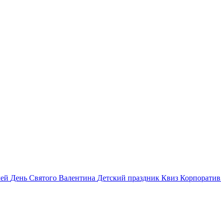
лей
День Святого Валентина
Детский праздник
Квиз
Корпорати