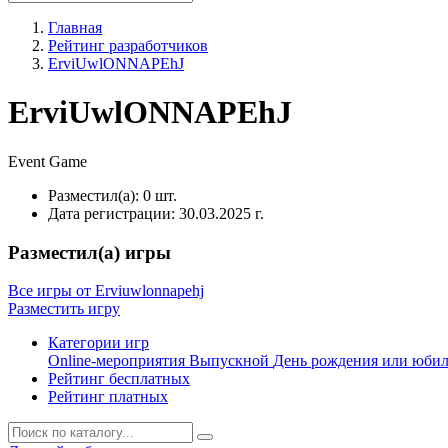
Главная
Рейтинг разработчиков
ErviUwlONNAPEhJ
ErviUwlONNAPEhJ
Event
Game
Разместил(а):
0 шт.
Дата регистрации:
30.03.2025 г.
Разместил(а) игры
Все игры от Erviuwlonnapehj
Разместить игру
Категории игр
Online-мероприятия
Выпускной
День рождения или юби
Рейтинг бесплатных
Рейтинг платных