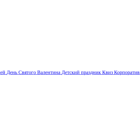
лей
День Святого Валентина
Детский праздник
Квиз
Корпорати