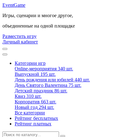
Event
Game
Игры, сценарии и многое другое,
объединенные на одной площадке
Разместить игру
Личный кабинет
Категории игр
Online-мероприятия
340 шт.
Выпускной
195 шт.
День рождения или юбилей
440 шт.
День Святого Валентина
75 шт.
Детский праздник
86 шт.
Квиз
310 шт.
Корпоратив
663 шт.
Новый год
294 шт.
Все категории
Рейтинг бесплатных
Рейтинг платных