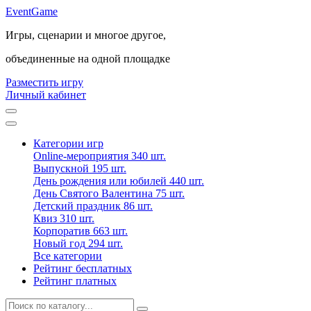
Event
Game
Игры, сценарии и многое другое,
объединенные на одной площадке
Разместить игру
Личный кабинет
Категории игр
Online-мероприятия
340 шт.
Выпускной
195 шт.
День рождения или юбилей
440 шт.
День Святого Валентина
75 шт.
Детский праздник
86 шт.
Квиз
310 шт.
Корпоратив
663 шт.
Новый год
294 шт.
Все категории
Рейтинг бесплатных
Рейтинг платных