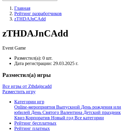
Главная
Рейтинг разработчиков
zTHDAJnCAdd
zTHDAJnCAdd
Event
Game
Разместил(а):
0 шт.
Дата регистрации:
29.03.2025 г.
Разместил(а) игры
Все игры от Zthdajncadd
Разместить игру
Категории игр
Online-мероприятия
Выпускной
День рождения или
юбилей
День Святого Валентина
Детский праздник
Квиз
Корпоратив
Новый год
Все категории
Рейтинг бесплатных
Рейтинг платных