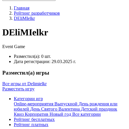
Главная
Рейтинг разработчиков
DEliMIelkr
DEliMIelkr
Event
Game
Разместил(а):
0 шт.
Дата регистрации:
29.03.2025 г.
Разместил(а) игры
Все игры от Delimielkr
Разместить игру
Категории игр
Online-мероприятия
Выпускной
День рождения или
юбилей
День Святого Валентина
Детский праздник
Квиз
Корпоратив
Новый год
Все категории
Рейтинг бесплатных
Рейтинг платных