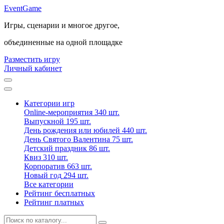
Event
Game
Игры, сценарии и многое другое,
объединенные на одной площадке
Разместить игру
Личный кабинет
Категории игр
Online-мероприятия
340 шт.
Выпускной
195 шт.
День рождения или юбилей
440 шт.
День Святого Валентина
75 шт.
Детский праздник
86 шт.
Квиз
310 шт.
Корпоратив
663 шт.
Новый год
294 шт.
Все категории
Рейтинг бесплатных
Рейтинг платных