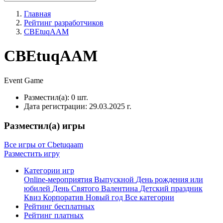
Главная
Рейтинг разработчиков
CBEtuqAAM
CBEtuqAAM
Event
Game
Разместил(а):
0 шт.
Дата регистрации:
29.03.2025 г.
Разместил(а) игры
Все игры от Cbetuqaam
Разместить игру
Категории игр
Online-мероприятия
Выпускной
День рождения или
юбилей
День Святого Валентина
Детский праздник
Квиз
Корпоратив
Новый год
Все категории
Рейтинг бесплатных
Рейтинг платных