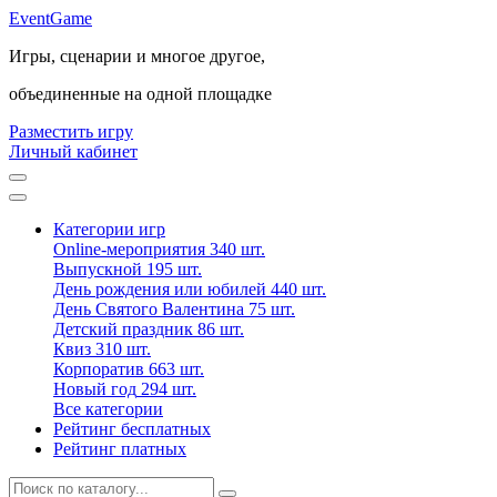
Event
Game
Игры, сценарии и многое другое,
объединенные на одной площадке
Разместить игру
Личный кабинет
Категории игр
Online-мероприятия
340 шт.
Выпускной
195 шт.
День рождения или юбилей
440 шт.
День Святого Валентина
75 шт.
Детский праздник
86 шт.
Квиз
310 шт.
Корпоратив
663 шт.
Новый год
294 шт.
Все категории
Рейтинг бесплатных
Рейтинг платных