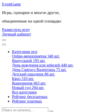
Event
Game
Игры, сценарии и многое другое,
объединенные на одной площадке
Разместить игру
Личный кабинет
Категории игр
Online-мероприятия
340 шт.
Выпускной
195 шт.
День рождения или юбилей
440 шт.
День Святого Валентина
75 шт.
Детский праздник
86 шт.
Квиз
310 шт.
Корпоратив
663 шт.
Новый год
294 шт.
Все категории
Рейтинг бесплатных
Рейтинг платных