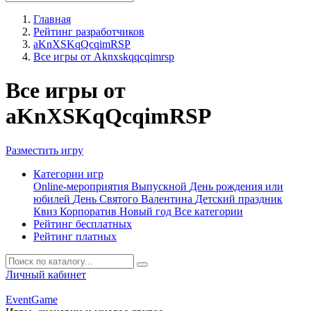
Главная
Рейтинг разработчиков
aKnXSKqQcqimRSP
Все игры от Aknxskqqcqimrsp
Все игры от
aKnXSKqQcqimRSP
Разместить игру
Категории игр
Online-мероприятия
Выпускной
День рождения или
юбилей
День Святого Валентина
Детский праздник
Квиз
Корпоратив
Новый год
Все категории
Рейтинг бесплатных
Рейтинг платных
Личный кабинет
Event
Game