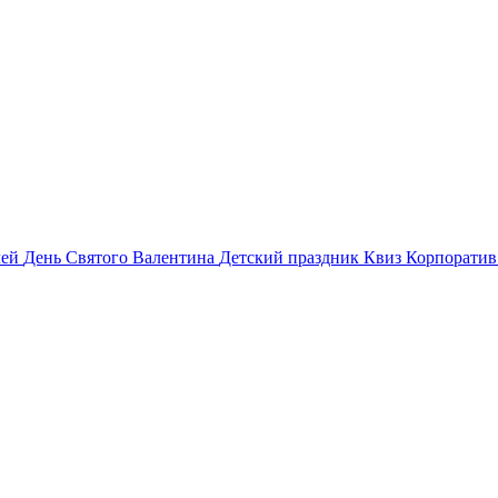
лей
День Святого Валентина
Детский праздник
Квиз
Корпорати