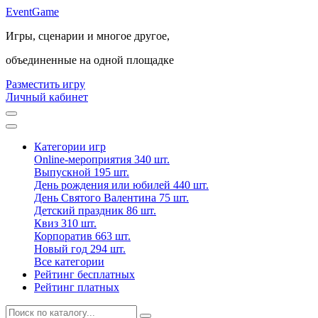
Event
Game
Игры, сценарии и многое другое,
объединенные на одной площадке
Разместить игру
Личный кабинет
Категории игр
Online-мероприятия
340 шт.
Выпускной
195 шт.
День рождения или юбилей
440 шт.
День Святого Валентина
75 шт.
Детский праздник
86 шт.
Квиз
310 шт.
Корпоратив
663 шт.
Новый год
294 шт.
Все категории
Рейтинг бесплатных
Рейтинг платных