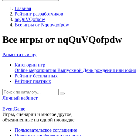
Главная
Рейтинг разработчиков
nqQuVQofpdw
Все игры от Nqquvqofpdw
Все игры от nqQuVQofpdw
Разместить игру
Категории игр
Online-мероприятия
Выпускной
День рождения или юби
Рейтинг бесплатных
Рейтинг платных
Личный кабинет
Event
Game
Игры, сценарии и многое другое,
объединенные на одной площадке
Пользовательское соглашение
Политика конфиденциальности