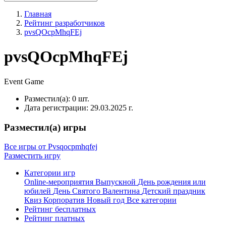
Главная
Рейтинг разработчиков
pvsQOcpMhqFEj
pvsQOcpMhqFEj
Event
Game
Разместил(а):
0 шт.
Дата регистрации:
29.03.2025 г.
Разместил(а) игры
Все игры от Pvsqocpmhqfej
Разместить игру
Категории игр
Online-мероприятия
Выпускной
День рождения или
юбилей
День Святого Валентина
Детский праздник
Квиз
Корпоратив
Новый год
Все категории
Рейтинг бесплатных
Рейтинг платных