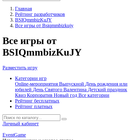
Главная
Рейтинг разработчиков
BSIQmmbizKuJY
Все игры от Bsiqmmbizkujy
Все игры от
BSIQmmbizKuJY
Разместить игру
Категории игр
Online-мероприятия
Выпускной
День рождения или
юбилей
День Святого Валентина
Детский праздник
Квиз
Корпоратив
Новый год
Все категории
Рейтинг бесплатных
Рейтинг платных
Личный кабинет
Event
Game