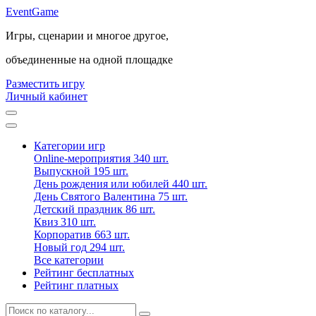
Event
Game
Игры, сценарии и многое другое,
объединенные на одной площадке
Разместить игру
Личный кабинет
Категории игр
Online-мероприятия
340 шт.
Выпускной
195 шт.
День рождения или юбилей
440 шт.
День Святого Валентина
75 шт.
Детский праздник
86 шт.
Квиз
310 шт.
Корпоратив
663 шт.
Новый год
294 шт.
Все категории
Рейтинг бесплатных
Рейтинг платных