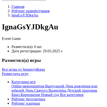
Главная
Рейтинг разработчиков
IgnaGsYJDkgAu
IgnaGsYJDkgAu
Event
Game
Разместил(а):
0 шт.
Дата регистрации:
29.03.2025 г.
Разместил(а) игры
Все игры от Ignagsyjdkgau
Разместить игру
Категории игр
Online-мероприятия
Выпускной
День рождения или
юбилей
День Святого Валентина
Детский праздник
Квиз
Корпоратив
Новый год
Все категории
Рейтинг бесплатных
Рейтинг платных