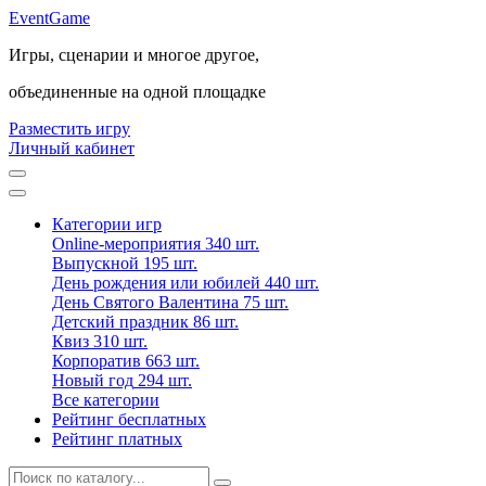
Event
Game
Игры, сценарии и многое другое,
объединенные на одной площадке
Разместить игру
Личный кабинет
Категории игр
Online-мероприятия
340 шт.
Выпускной
195 шт.
День рождения или юбилей
440 шт.
День Святого Валентина
75 шт.
Детский праздник
86 шт.
Квиз
310 шт.
Корпоратив
663 шт.
Новый год
294 шт.
Все категории
Рейтинг бесплатных
Рейтинг платных