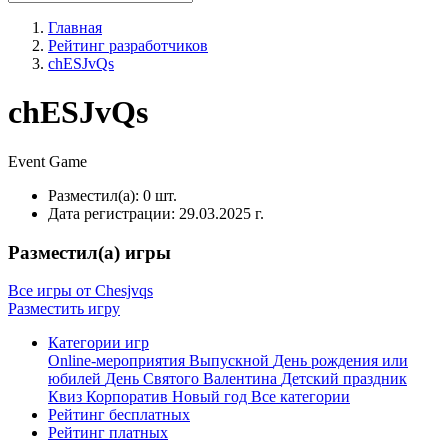
Главная
Рейтинг разработчиков
chESJvQs
chESJvQs
Event
Game
Разместил(а):
0 шт.
Дата регистрации:
29.03.2025 г.
Разместил(а) игры
Все игры от Chesjvqs
Разместить игру
Категории игр
Online-мероприятия
Выпускной
День рождения или
юбилей
День Святого Валентина
Детский праздник
Квиз
Корпоратив
Новый год
Все категории
Рейтинг бесплатных
Рейтинг платных