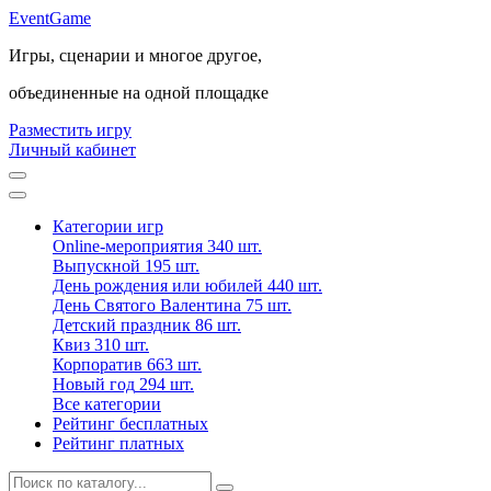
Event
Game
Игры, сценарии и многое другое,
объединенные на одной площадке
Разместить игру
Личный кабинет
Категории игр
Online-мероприятия
340 шт.
Выпускной
195 шт.
День рождения или юбилей
440 шт.
День Святого Валентина
75 шт.
Детский праздник
86 шт.
Квиз
310 шт.
Корпоратив
663 шт.
Новый год
294 шт.
Все категории
Рейтинг бесплатных
Рейтинг платных