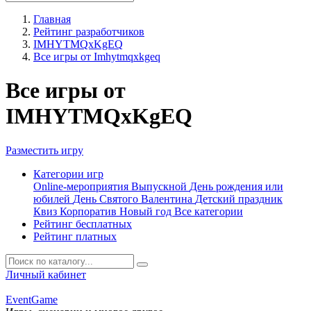
Главная
Рейтинг разработчиков
IMHYTMQxKgEQ
Все игры от Imhytmqxkgeq
Все игры от
IMHYTMQxKgEQ
Разместить игру
Категории игр
Online-мероприятия
Выпускной
День рождения или
юбилей
День Святого Валентина
Детский праздник
Квиз
Корпоратив
Новый год
Все категории
Рейтинг бесплатных
Рейтинг платных
Личный кабинет
Event
Game