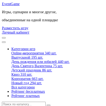
Event
Game
Игры, сценарии и многое другое,
объединенные на одной площадке
Разместить игру
Личный кабинет
Категории игр
Online-мероприятия
340 шт.
Выпускной
195 шт.
День рождения или юбилей
440 шт.
День Святого Валентина
75 шт.
Детский праздник
86 шт.
Квиз
310 шт.
Корпоратив
663 шт.
Новый год
294 шт.
Все категории
Рейтинг бесплатных
Рейтинг платных